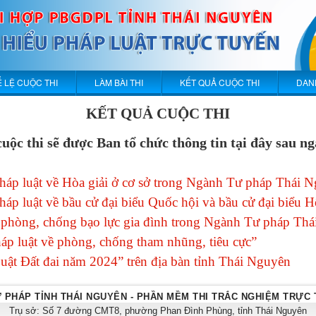
 LỆ CUỘC THI
LÀM BÀI THI
KẾT QUẢ CUỘC THI
DAN
KẾT QUẢ CUỘC THI
uộc thi sẽ được Ban tổ chức thông tin tại đây sau n
 pháp luật về Hòa giải ở cơ sở trong Ngành Tư pháp Thái
pháp luật về bầu cử đại biểu Quốc hội và bầu cử đại biểu 
về phòng, chống bạo lực gia đình trong Ngành Tư pháp T
pháp luật về phòng, chống tham nhũng, tiêu cực”
Luật Đất đai năm 2024” trên địa bàn tỉnh Thái Nguyên
 PHÁP TỈNH THÁI NGUYÊN - PHẦN MỀM THI TRẮC NGHIỆM TRỰC
Trụ sở: Số 7 đường CMT8, phường Phan Đình Phùng, tỉnh Thái Nguyên