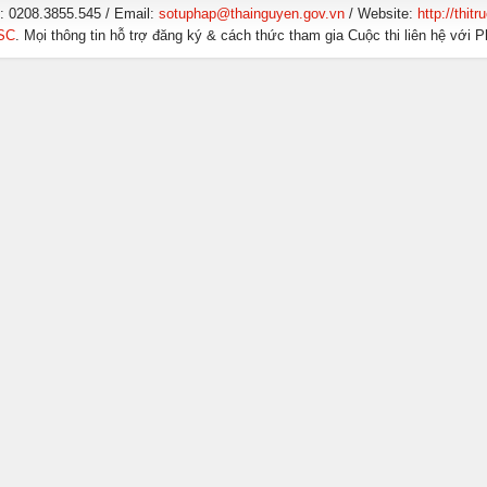
x:
0208.3855.545
/ Email:
sotuphap@thainguyen.gov.vn
/ Website:
http://thit
JSC
. Mọi thông tin hỗ trợ đăng ký & cách thức tham gia Cuộc thi liên hệ v