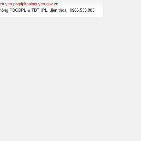
ructuyen.pbgdplthainguyen.gov.vn
ới Phòng PBGDPL & TDTHPL, điện thoại: 0966.533.883